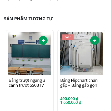
SẢN PHẨM TƯƠNG TỰ
SALE
Sản phẩm này có nhiều biến thể. Các tùy chọn có thể được chọn trên trang sản phẩm
Bảng trượt ngang 3
Bảng Flipchart chân
cánh trượt SS03TV
gấp – Bảng gấp gọn
490.000
₫
–
Khoảng
1.650.000
₫
giá:
từ