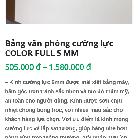
Bảng văn phòng cường lực
COLOR FULL 5 MM
Khoảng
505.000
₫
–
1.580.000
₫
giá:
từ
– Kính cường lực 5mm được mài xiết bằng máy,
505.000 ₫
bấm góc tròn tránh sắc nhọn và tạo độ thẩm mỹ,
đến
an toàn cho người dùng. Kính được sơn chịu
1.580.000 ₫
nhiệt chống bong tróc, với nhiều màu sắc cho
khách hàng lựa chọn. Với ưu điểm là kính mỏng
cường lực và lắp sát tường, giúp bảng nhẹ hơn
bảng kính treo thông thường, giải pháp hữu ích