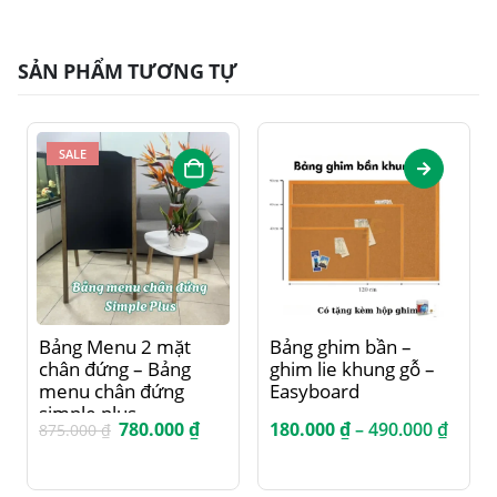
SẢN PHẨM TƯƠNG TỰ
SALE
Sản phẩm này có nhiều biến thể. Các tùy chọn có thể được chọn trên trang sản phẩm
Bảng Menu 2 mặt
Bảng ghim bần –
chân đứng – Bảng
ghim lie khung gỗ –
menu chân đứng
Easyboard
simple plus
Giá
Giá
Khoả
780.000
₫
180.000
₫
–
490.000
₫
875.000
₫
gốc
hiện
giá:
là:
tại
từ
875.000 ₫.
là:
180.0
780.000 ₫.
đến