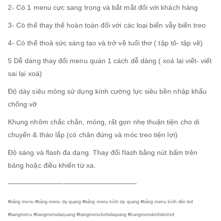
2- Có 1 menu cực sang trọng và bắt mắt đối với khách hàng
3- Có thể thay thế hoàn toàn đối với các loại biển vẫy biển treo
4- Có thể thoả sức sáng tạo và trở về tuổi thơ ( tập tô- tập vẽ)
5 Dễ dàng thay đổi menu quán 1 cách dễ dàng ( xoá lại viết- viết
sai lại xoá)
Độ dày siêu mỏng sử dụng kính cường lực siêu bền nhập khẩu
chống vỡ
Khung nhôm chắc chắn, mỏng, rất gọn nhẹ thuận tiện cho di
chuyển & tháo lắp (có chân đứng và móc treo tiện lợi)
Độ sáng và flash đa dạng. Thay đổi flash bằng nút bấm trên
bảng hoặc điều khiển từ xa.
——————————————————–
#bảng menu #bảng menu dạ quang #bảng menu kính dạ quang #bảng menu kính đèn led
#bangmenu #bangmenudaquang #bangmenukinhdaquang #bangmenukinhdenled