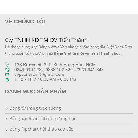
490.0
VỀ CHÚNG TÔI
Cty TNHH KD TM DV Tiến Thành
Hệ thống cung ứng Bảng viết và Văn phòng phẩm hàng đầu Việt Nam. Đơn
vị chủ quản của thương hiệu
Bảng Viết Giá Rẻ
và
Tiến Thành Shop
.
123 Đường số 6, P. Bình Hưng Hòa, HCM
0849 019 238 - 0868 102 320 - 0931 941 848
vpptienthanh@gmail.com
Th 2 - Th 7 / 8:00 AM - 6:00 PM
DANH MỤC SẢN PHẨM
Bảng từ trắng treo tường
Bảng xanh viết phấn trường học
Bảng flipchart hội thảo cao cấp