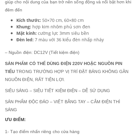
giúp cho nội dung của bạn trở nên sống động và nổi bật hơn khi
đêm đến
Kích thước:
50×70 cm, 60×80 cm
Khung:
hợp kim nhôm phủ sơn đen
Mặt kính:
cường lực 3mm siêu bền
Đèn led:
7 màu với 36 kiểu đèn nhấp nháy
– Nguồn điện: DC12V (Tiết kiệm điện)
SẢN PHẨM CÓ THỂ DÙNG ĐIỆN 220V HOẶC NGUỒN PIN
TIỂU
TRONG TRƯỜNG HỢP VỊ TRÍ ĐẶT BẢNG KHÔNG GẦN
NGUỒN ĐIỆN, RẤT TIỆN LỢI.
SIÊU SÁNG – SIÊU TIẾT KIỆM ĐIỆN – DỄ SỬ DỤNG
SẢN PHẨM ĐỘC ĐÁO – VIẾT BẰNG TAY – CẮM ĐIỆN THÌ
SÁNG
ƯU ĐIỂM:
1- Tạo điểm nhấn riêng cho cửa hàng