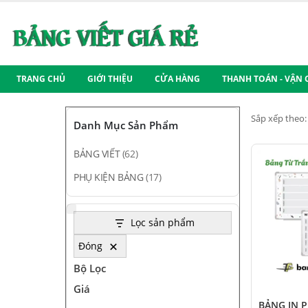
TRANG CHỦ
GIỚI THIỆU
CỬA HÀNG
THANH TOÁN - VẬN
Sắp xếp theo:
Danh Mục Sản Phẩm
BẢNG VIẾT
(62)
PHỤ KIỆN BẢNG
(17)
Lọc sản phẩm
Đóng
Bộ Lọc
Giá
BẢNG IN 