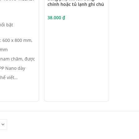
chính hoặc tủ lạnh ghi chú
38.000
₫
ổi bật
: 600 x 800 mm,
00mm
t nam châm, được
 PP Nano dày
hể viết…