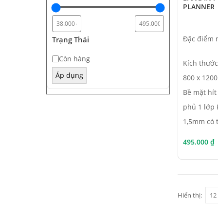
PLANNER
Đặc điểm n
Trạng Thái
Trạng
Còn hàng
Kích thước
thái
Áp dụng
800 x 12
Bề mặt hí
phủ 1 lớp
1,5mm có t
495.000
₫
Hiển thị: