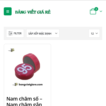
0
FILTER
Nam châm số –
Nam châm gắn