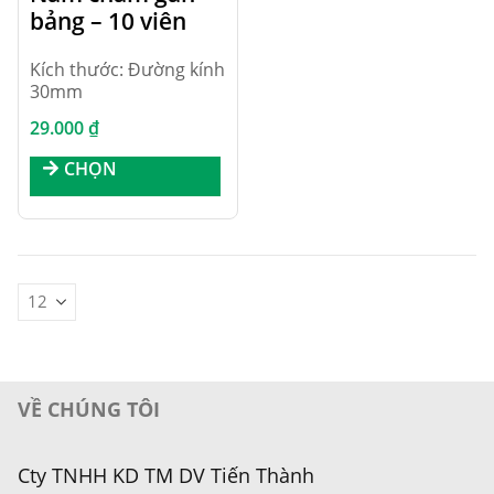
bảng – 10 viên
Kích thước: Đường kính
30mm
29.000
₫
Sản
CHỌN
phẩm
này
có
nhiều
biến
thể.
Các
tùy
chọn
có
VỀ CHÚNG TÔI
thể
được
chọn
Cty TNHH KD TM DV Tiến Thành
trên