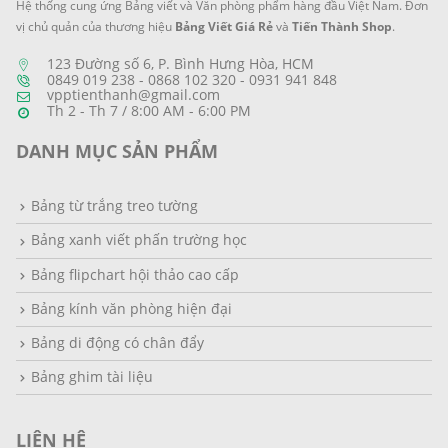
trang
Hệ thống cung ứng Bảng viết và Văn phòng phẩm hàng đầu Việt Nam. Đơn
sản
vị chủ quản của thương hiệu
Bảng Viết Giá Rẻ
và
Tiến Thành Shop
.
phẩm
123 Đường số 6, P. Bình Hưng Hòa, HCM
0849 019 238 - 0868 102 320 - 0931 941 848
vpptienthanh@gmail.com
Th 2 - Th 7 / 8:00 AM - 6:00 PM
DANH MỤC SẢN PHẨM
Bảng từ trắng treo tường
Bảng xanh viết phấn trường học
Bảng flipchart hội thảo cao cấp
Bảng kính văn phòng hiện đại
Bảng di động có chân đẩy
Bảng ghim tài liệu
LIÊN HỆ