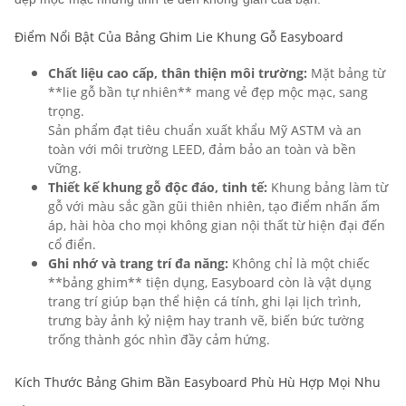
Điểm Nổi Bật Của Bảng Ghim Lie Khung Gỗ Easyboard
Chất liệu cao cấp, thân thiện môi trường:
Mặt bảng từ
**lie gỗ bần tự nhiên** mang vẻ đẹp mộc mạc, sang
trọng.
Sản phẩm đạt tiêu chuẩn xuất khẩu Mỹ ASTM và an
toàn với môi trường LEED, đảm bảo an toàn và bền
vững.
Thiết kế khung gỗ độc đáo, tinh tế:
Khung bảng làm từ
gỗ với màu sắc gần gũi thiên nhiên, tạo điểm nhấn ấm
áp, hài hòa cho mọi không gian nội thất từ hiện đại đến
cổ điển.
Ghi nhớ và trang trí đa năng:
Không chỉ là một chiếc
**bảng ghim** tiện dụng, Easyboard còn là vật dụng
trang trí giúp bạn thể hiện cá tính, ghi lại lịch trình,
trưng bày ảnh kỷ niệm hay tranh vẽ, biến bức tường
trống thành góc nhìn đầy cảm hứng.
Kích Thước Bảng Ghim Bần Easyboard Phù Hù Hợp Mọi Nhu