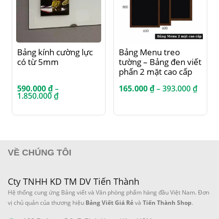
Sản phẩm này có nhiều biến thể. Các tùy chọn có thể được chọn trên trang sản phẩm
Sản phẩm này có nhiều biến thể. Các tùy chọn có thể được chọn trên trang sản phẩm
Bảng kính cường lực
Bảng Menu treo
có từ 5mm
tường – Bảng đen viết
phấn 2 mặt cao cấp
Khoả
590.000
₫
–
165.000
₫
–
393.000
₫
Khoảng
giá:
1.850.000
₫
giá:
từ
từ
165.0
590.000 ₫
đến
đến
393.0
1.850.000 ₫
VỀ CHÚNG TÔI
Cty TNHH KD TM DV Tiến Thành
Hệ thống cung ứng Bảng viết và Văn phòng phẩm hàng đầu Việt Nam. Đơn
vị chủ quản của thương hiệu
Bảng Viết Giá Rẻ
và
Tiến Thành Shop
.