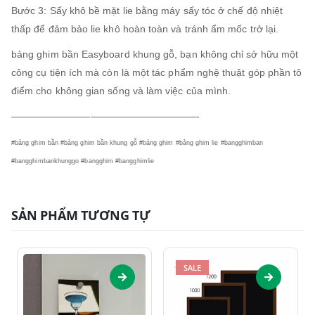
Bước 3: Sấy khô bề mặt lie bằng máy sấy tóc ở chế độ nhiệt
thấp để đảm bảo lie khô hoàn toàn và tránh ẩm mốc trở lại.
bảng ghim bần Easyboard khung gỗ, bạn không chỉ sở hữu một
công cụ tiện ích mà còn là một tác phẩm nghệ thuật góp phần tô
điểm cho không gian sống và làm việc của mình.
———————————————————
#bảng ghim bần #bảng ghim bần khung gỗ #bảng ghim #bảng ghim lie #bangghimban
#bangghimbankhunggo #bangghim #bangghimlie
SẢN PHẨM TƯƠNG TỰ
SALE