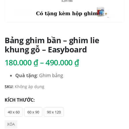
Bảng ghim bần – ghim lie
khung gỗ – Easyboard
Khoảng
180.000
₫
–
490.000
₫
giá:
từ
Quà tặng
: Ghim bảng
180.000 ₫
SKU:
Không áp dụng
đến
490.000 ₫
KÍCH THƯỚC
40 x 60
60 x 90
90 x 120
XÓA