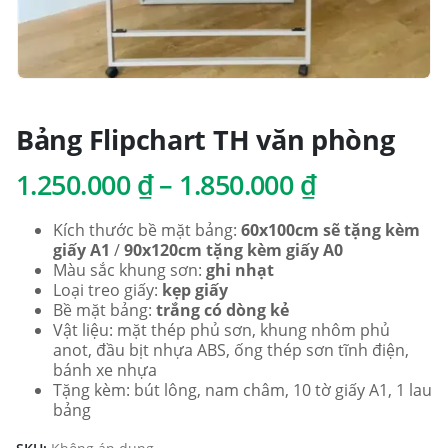
Bảng Flipchart TH văn phòng
Khoảng
1.250.000
₫
–
1.850.000
₫
giá:
từ
Kích thước bề mặt bảng:
60x100cm sẽ tặng kèm
giấy A1
/
90x120cm tặng kèm giấy A0
1.250.000 
Màu sắc khung sơn:
ghi nhạt
đến
Loại treo giấy:
kẹp giấy
Bề mặt bảng:
trắng có dòng kẻ
1.850.000 
Vật liệu: mặt thép phủ sơn, khung nhôm phủ
anot, đầu bịt nhựa ABS, ống thép sơn tĩnh điện,
bánh xe nhựa
Tặng kèm: bút lông, nam châm, 10 tờ giấy A1, 1 lau
bảng