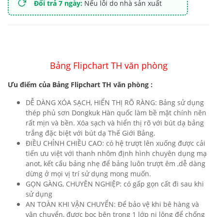
Đổi trả 7 ngày:
Nếu lỗi do nhà sản xuất
Bảng Flipchart TH văn phòng
Ưu điểm của Bảng Flipchart TH văn phòng :
DỄ DÀNG XÓA SẠCH, HIỂN THỊ RÕ RÀNG: Bảng sử dụng
thép phủ sơn Dongkuk Hàn quốc làm bề mặt chính nên
rất mịn và bền. Xóa sạch và hiển thị rõ với bút dạ bảng
trắng đặc biệt với bút dạ Thế Giới Bảng.
ĐIỀU CHỈNH CHIỀU CAO: có hệ trượt lên xuống được cải
tiến ưu việt với thanh nhôm định hình chuyên dụng mạ
anot, kết cấu bảng nhẹ để bảng luôn trượt êm ,dễ dàng
dừng ở mọi vị trí sử dụng mong muốn.
GỌN GÀNG, CHUYÊN NGHIỆP: có gấp gọn cất đi sau khi
sử dụng
AN TOÀN KHI VẬN CHUYỂN: Để bảo vệ khi bê hàng và
vận chuyển, được bọc bên trong 1 lớp ni lông để chống