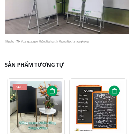
#flipchartTH #banggapgon #bànglipchartth #bangflipchartvanphong
SẢN PHẨM TƯƠNG TỰ
SALE