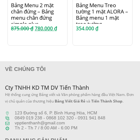
Bảng Menu 2 mặt
Bảng Menu Treo
chân đứng – Bảng
tường 1 mặt ALORA –
menu chân đứng
Bảng menu 1 mặt
simple plus
treo tường
Giá
Giá
875.000
₫
780.000
₫
354.000
₫
gốc
hiện
là:
tại
875.000 ₫.
là:
780.000 ₫.
VỀ CHÚNG TÔI
Cty TNHH KD TM DV Tiến Thành
Hệ thống cung ứng Bảng viết và Văn phòng phẩm hàng đầu Việt Nam. Đơn
vị chủ quản của thương hiệu
Bảng Viết Giá Rẻ
và
Tiến Thành Shop
.
123 Đường số 6, P. Bình Hưng Hòa, HCM
0849 019 238 - 0868 102 320 - 0931 941 848
vpptienthanh@gmail.com
Th 2 - Th 7 / 8:00 AM - 6:00 PM