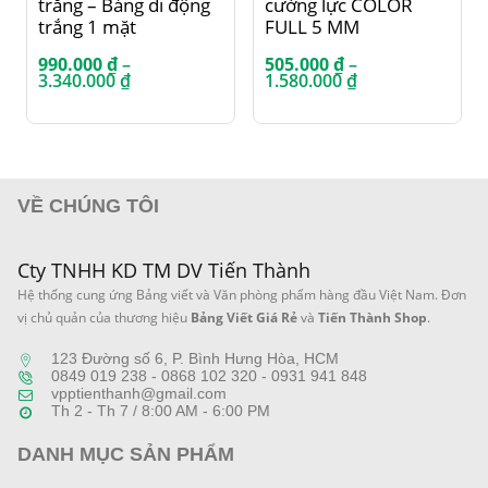
trắng – Bảng di động
cường lực COLOR
trắng 1 mặt
FULL 5 MM
990.000
₫
–
505.000
₫
–
Khoảng
Khoảng
3.340.000
₫
1.580.000
₫
giá:
giá:
từ
từ
990.000 ₫
505.000 ₫
đến
đến
3.340.000 ₫
1.580.000 ₫
VỀ CHÚNG TÔI
Cty TNHH KD TM DV Tiến Thành
Hệ thống cung ứng Bảng viết và Văn phòng phẩm hàng đầu Việt Nam. Đơn
vị chủ quản của thương hiệu
Bảng Viết Giá Rẻ
và
Tiến Thành Shop
.
123 Đường số 6, P. Bình Hưng Hòa, HCM
0849 019 238 - 0868 102 320 - 0931 941 848
vpptienthanh@gmail.com
Th 2 - Th 7 / 8:00 AM - 6:00 PM
DANH MỤC SẢN PHẨM